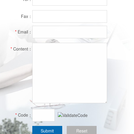
Fax：
*
Email：
*
Content：
*
Code：