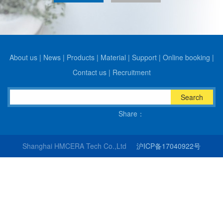
About us
|
News
|
Products
|
Material
|
Support
|
Online booking
|
Contact us
|
Recruitment
Search
Share：
Shanghai HMCERA Tech Co.,Ltd
沪ICP备17040922号