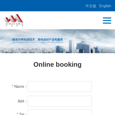
中文版
English
Online booking
*
Name：
Add：
*
Tel：