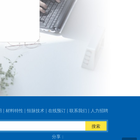
用
|
材料特性
|
恒脉技术
|
在线预订
|
联系我们
|
人力招聘
搜索
分享：