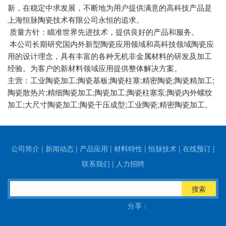
新，在稳定中求发展，不断地为用户提供满意的高科技产品是
上海恒脉陶瓷技术有限公司永恒的追求。
质量方针：瞄准世界先进技术，提供良好的产品和服务。
本公司长期研究国内外新型陶瓷应用领域和高科技领域陶瓷应
用的设计理念，具有丰富的各种无机非金属材料的研发及加工
经验。为客户的新材料领域应用提供整体解决方案。
主营：工业陶瓷加工;陶瓷基板;陶瓷柱塞;精密陶瓷;陶瓷精加工;
陶瓷散热片;精细陶瓷加工;陶瓷加工;陶瓷柱塞泵;陶瓷内外螺纹
加工;大尺寸陶瓷加工;陶瓷干压成型;工业陶瓷;精密陶瓷加工。
公司简介
|
新闻动态
|
产品应用
|
材料特性
|
恒脉技术
|
在线预订
|
联系我们
|
人力招聘
搜索
分享：