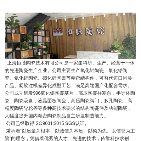
上海恒脉陶瓷技术有限公司是一家集科研、生产、经营于一体
的先进陶瓷生产企业。公司主要生产氧化铝陶瓷、氧化锆陶
瓷、氮化硅陶瓷、碳化硅陶瓷等精密结构件，可替代进口同类
产品、凝胶注模差异化成型工艺、满足高端国产化配套需求。
公司成功研发996氧化铝陶瓷基片，高压陶瓷柱塞泵，半导体陶
瓷，陶瓷吸盘，液晶面板陶瓷，高压陶瓷阀门，多孔陶瓷，高
精度陶瓷导轮等等多种高技术要求的结构陶瓷件及功能陶瓷，
大幅度提升国内精密陶瓷制品自主研发制造能力。
公司已经取得ISO9001:2015 SGS认证。
秉承着“以质量为根本、以诚信为本质、以德为先、以信誉为主
旨”的理念，凭借着优秀的人才，先进的技术，依靠科技求创