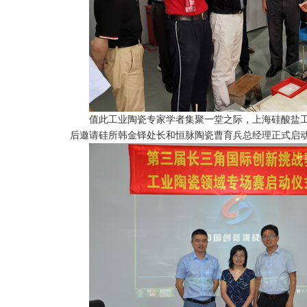
值此工业陶瓷专家学者集聚一堂之际，上海硅酸盐工
后邀请硅所韩金铎处长和恒脉陶瓷曹育兵总经理正式启动