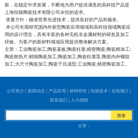
新，在稳定中求发展，不断地为用户提供满意的高科技产品是
上海恒脉陶瓷技术有限公司永恒的追求。
质量方针：瞄准世界先进技术，提供良好的产品和服务。
本公司长期研究国内外新型陶瓷应用领域和高科技领域陶瓷应
用的设计理念，具有丰富的各种无机非金属材料的研发及加工
经验。为客户的新材料领域应用提供整体解决方案。
主营：工业陶瓷加工;陶瓷基板;陶瓷柱塞;精密陶瓷;陶瓷精加工;
陶瓷散热片;精细陶瓷加工;陶瓷加工;陶瓷柱塞泵;陶瓷内外螺纹
加工;大尺寸陶瓷加工;陶瓷干压成型;工业陶瓷;精密陶瓷加工。
公司简介
|
新闻动态
|
产品应用
|
材料特性
|
恒脉技术
|
在线预订
|
联系我们
|
人力招聘
搜索
分享：