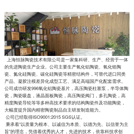
上海恒脉陶瓷技术有限公司是一家集科研、生产、经营于一体
的先进陶瓷生产企业。公司主要生产氧化铝陶瓷、氧化锆陶
瓷、氮化硅陶瓷、碳化硅陶瓷等精密结构件，可替代进口同类
产品、凝胶注模差异化成型工艺、满足高端国产化配套需求。
公司成功研发996氧化铝陶瓷基片，高压陶瓷柱塞泵，半导体陶
瓷，陶瓷吸盘，液晶面板陶瓷，高压陶瓷阀门，多孔陶瓷，高
精度陶瓷导轮等等多种高技术要求的结构陶瓷件及功能陶瓷，
大幅度提升国内精密陶瓷制品自主研发制造能力。
公司已经取得ISO9001:2015 SGS认证。
秉承着“以质量为根本、以诚信为本质、以德为先、以信誉为主
旨”的理念，凭借着优秀的人才，先进的技术，依靠科技求创