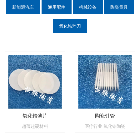
新能源汽车
通用配件
机械设备
陶瓷量具
氧化锆环刀
氧化锆薄片
陶瓷针管
超薄超硬材料
医疗行业 氧化锆陶瓷