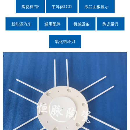
陶瓷棒/管
半导体LCD
液晶面板显示
新能源汽车
通用配件
机械设备
陶瓷量具
氧化锆环刀