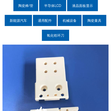
陶瓷棒/管
半导体LCD
液晶面板显示
新能源汽车
通用配件
机械设备
陶瓷量具
氧化锆环刀