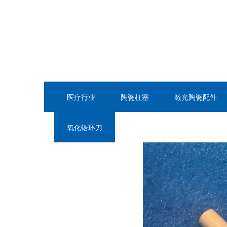
医疗行业
陶瓷柱塞
激光陶瓷配件
氧化锆环刀