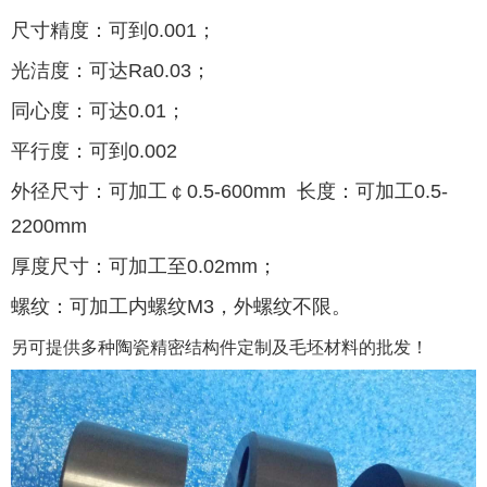
尺寸精度：可到
0.001
；
光洁度：可达
Ra0.03
；
同心度：可达
0.01
；
平行度：可到
0.002
外径尺寸：可加工￠
0.5-600mm
长度：可加工
0.5-
2200mm
厚度尺寸：可加工至
0.02mm
；
螺纹：可加工内螺纹
M3
，外螺纹不限。
另可提供多种陶瓷精密结构件定制及毛坯材料的批发！