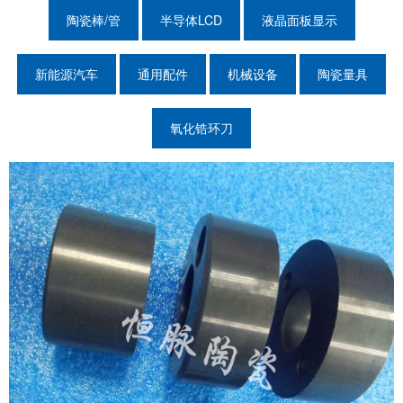
陶瓷棒/管
半导体LCD
液晶面板显示
新能源汽车
通用配件
机械设备
陶瓷量具
氧化锆环刀