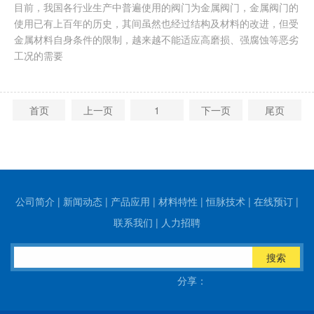
目前，我国各行业生产中普遍使用的阀门为金属阀门，金属阀门的
使用已有上百年的历史，其间虽然也经过结构及材料的改进，但受
金属材料自身条件的限制，越来越不能适应高磨损、强腐蚀等恶劣
工况的需要
首页
上一页
1
下一页
尾页
公司简介
|
新闻动态
|
产品应用
|
材料特性
|
恒脉技术
|
在线预订
|
联系我们
|
人力招聘
搜索
分享：